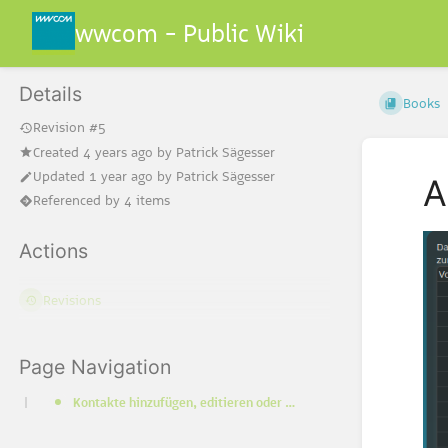
wwcom - Public Wiki
Details
Books
Revision #5
Created
4 years ago
by
Patrick Sägesser
Updated
1 year ago
by
Patrick Sägesser
A
Referenced by 4 items
Actions
Revisions
Page Navigation
Kontakte hinzufügen, editieren oder löschen über wwphone Client