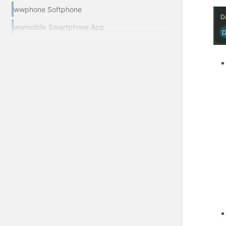
wwphone Softphone
wwmobile Smartphone App