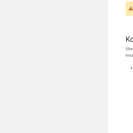
Ko
Übe
hin