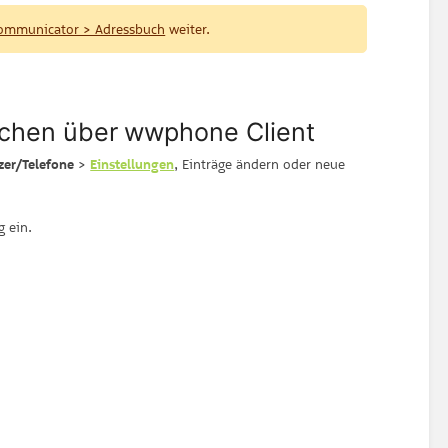
mmunicator > Adressbuch
weiter.
schen über
wwphone Client
zer/Telefone
>
Einstellungen
, Einträge ändern oder neue
g ein.