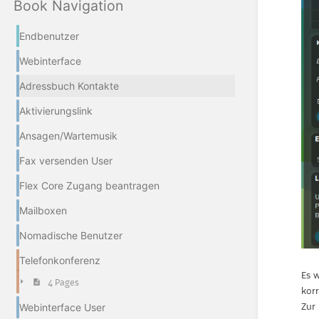
Book Navigation
Endbenutzer
Webinterface
Adressbuch Kontakte
Aktivierungslink
Ansagen/Wartemusik
Fax versenden User
Flex Core Zugang beantragen
Mailboxen
Nomadische Benutzer
Telefonkonferenz
Es 
4 Pages
korr
Zur 
Webinterface User