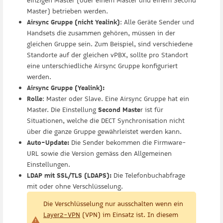
einzigen Master (oder einem Master und einem Second
Master) betrieben werden.
Airsync Gruppe (nicht Yealink)
: Alle Geräte Sender und
Handsets die zusammen gehören, müssen in der
gleichen Gruppe sein. Zum Beispiel, sind verschiedene
Standorte auf der gleichen vPBX, sollte pro Standort
eine unterschiedliche Airsync Gruppe konfiguriert
werden.
Airsync Gruppe (Yealink):
Rolle
: Master oder Slave. Eine Airsync Gruppe hat ein
Master. Die Einstellung
Second Maste
r ist für
Situationen, welche die DECT Synchronisation nicht
über die ganze Gruppe gewährleistet werden kann.
Auto-Update:
Die Sender bekommen die Firmware-
URL sowie die Version gemäss den Allgemeinen
Einstellungen.
LDAP mit SSL/TLS (LDAPS):
Die Telefonbuchabfrage
mit oder ohne Verschlüsselung.
Die Verschlüsselung nur ausschalten wenn ein
Layer2-VPN
(VPN) im Einsatz ist. In diesem