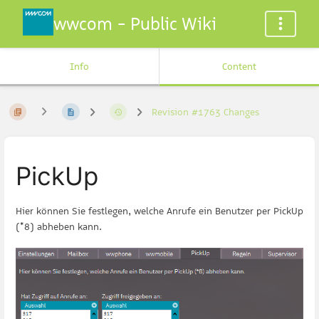
wwcom - Public Wiki
Info
Content
Revision #1763 Changes
PickUp
Hier können Sie festlegen, welche Anrufe ein Benutzer per PickUp
(*8) abheben kann.