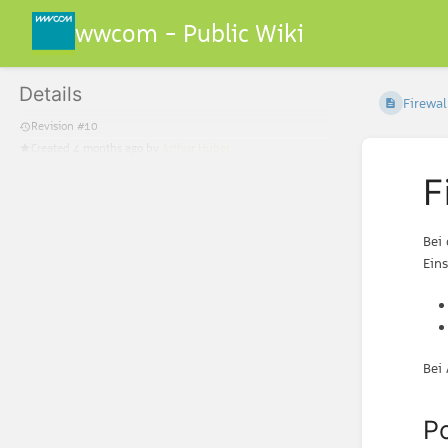
wwcom - Public Wiki
Details
Firewal
Revision #10
Created
4 months ago
by
Arthur Huber
F
Bei
Ein
Bei
Po