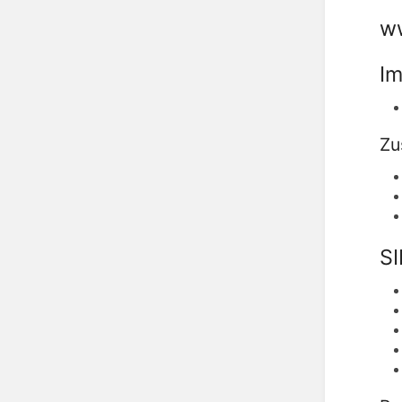
w
Im
Zu
SI