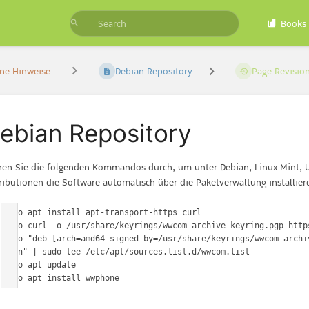
Books
e Hinweise
Debian Repository
Page Revisio
ebian Repository
ren Sie die folgenden Kommandos durch, um unter Debian, Linux Mint, 
tributionen die Software automatisch über die Paketverwaltung installier
sudo apt install apt-transport-https curl

sudo curl -o /usr/share/keyrings/wwcom-archive-keyring.pgp http
echo "deb [arch=amd64 signed-by=/usr/share/keyrings/wwcom-archi
main" | sudo tee /etc/apt/sources.list.d/wwcom.list

sudo apt update

sudo apt install wwphone 