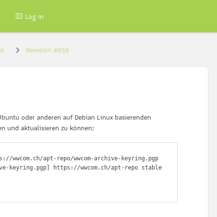
Log in
ns
Revision #856
Ubuntu oder anderen auf Debian Linux basierenden
en und aktualisieren zu können:
s://wwcom.ch/apt-repo/wwcom-archive-keyring.pgp

ve-keyring.pgp] https://wwcom.ch/apt-repo stable 