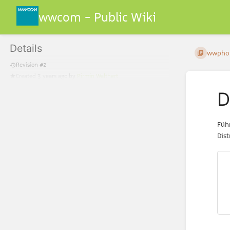
wwcom - Public Wiki
Details
wwphon
Revision #2
Created
3 years ago
by
Pirmin Walthert
D
Füh
Dis