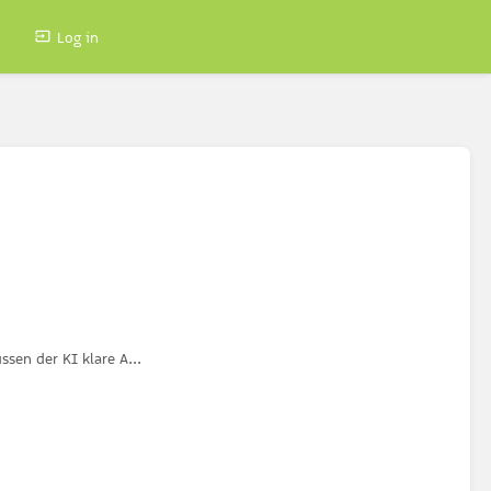
Log in
sen der KI klare A...