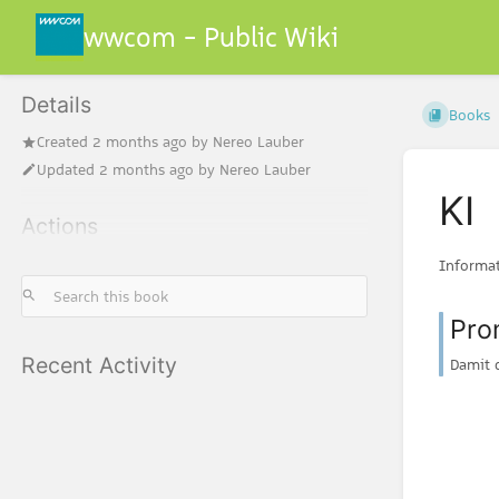
wwcom - Public Wiki
Details
Books
Created
2 months ago
by
Nereo Lauber
Updated
2 months ago
by
Nereo Lauber
KI
Actions
Informa
Pro
Recent Activity
Damit d