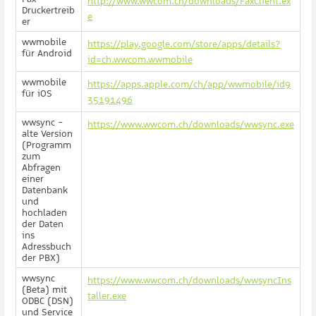
http://www.wwcom.ch/downloads/FaxClient.ex
Druckertreib
e
er
wwmobile
https://play.google.com/store/apps/details?
für Android
id=ch.wwcom.wwmobile
wwmobile
https://apps.apple.com/ch/app/wwmobile/id9
für iOS
35191496
wwsync -
https://www.wwcom.ch/downloads/wwsync.exe
alte Version
(Programm
zum
Abfragen
einer
Datenbank
und
hochladen
der Daten
ins
Adressbuch
der PBX)
wwsync
https://www.wwcom.ch/downloads/wwsyncIns
(Beta) mit
taller.exe
ODBC (DSN)
und Service